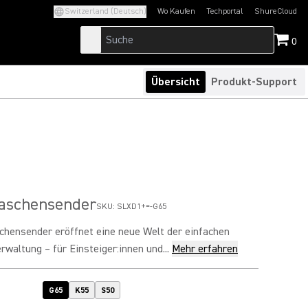
Switzerland (Deutsch)
Wo Kaufen
Techportal
ShureCloud
(Opens in a new tab)
(Opens in a new t
0
Übersicht
Produkt-Support
Taschensender
SKU:
SLXD1+=-G65
hensender eröffnet eine neue Welt der einfachen
rwaltung – für Einsteiger:innen und...
Mehr erfahren
G65
K55
S50