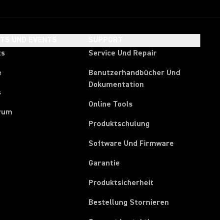
HTS UND EVENTS
SUPPORT
ts
Service Und Repair
e
Benutzerhandbücher Und
Dokumentation
s
Online Tools
rum
Produktschulung
Software Und Firmware
Garantie
Produktsicherheit
(Opens in a ne
Bestellung Stornieren