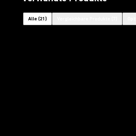
Alle
(
21
)
Vergleichbare Produkte
(
7
)
Opt