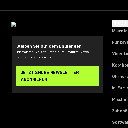
PRODU
Mikrof
Funksy
Bleiben Sie auf dem Laufenden!
Informieren Sie sich über Shure Produkte, News,
Videok
Events und vieles mehr!
Kopfhö
JETZT SHURE NEWSLETTER
Ohrhör
ABONNIEREN
In-Ear-
Mische
Zubehö
Softwa