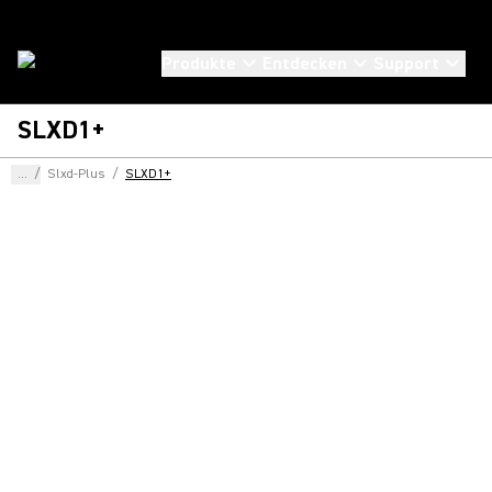
Produkte
Entdecken
Support
SLXD1+
...
/
Slxd-Plus
/
SLXD1+