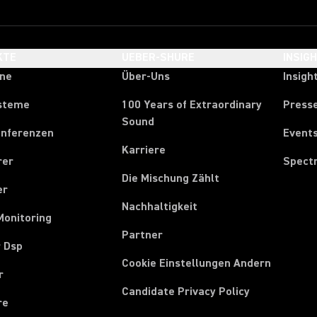
KTE
UEBER-SHURE
INSIG
one
Über-Uns
Insigh
steme
100 Years of Extraordinary
Press
Sound
onferenzen
Event
Karriere
rer
Spect
Die Mischung Zählt
er
Nachhaltigkeit
Monitoring
Partner
r Dsp
Cookie Einstellungen Andern
r
Candidate Privacy Policy
re