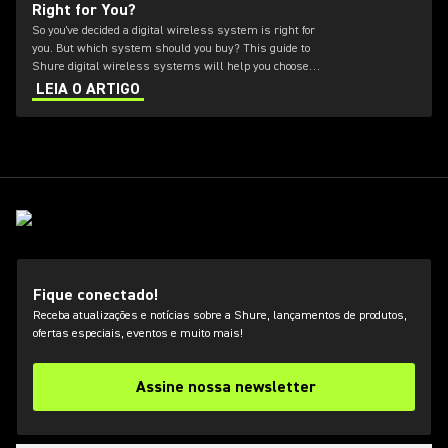
Right for You?
So you've decided a digital wireless system is right for
you. But which system should you buy? This guide to
Shure digital wireless systems will help you choose
the right system based on your application and budget.
LEIA O ARTIGO
Fique conectado!
Receba atualizações e notícias sobre a Shure, lançamentos de produtos,
ofertas especiais, eventos e muito mais!
Assine nossa newsletter