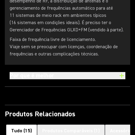
desempenho de RF, a distribuição de antenas e o
gerenciamento de frequências automático para até
11 sistemas de meio rack em ambientes típicos
(16 sistemas em condições ideais). É preciso ter o
Gerenciador de Frequências GLXD+FM (vendido à parte).
Faixa de frequência livre de licenciamento.
Viaje sem se preocupar com licenças, coordenação de
frequências e outras complicações técnicas.
Por que é melhor
Produtos Relacionados
Tudo
(
15
)
Produtos Comparáveis
(
1
)
Acessórios