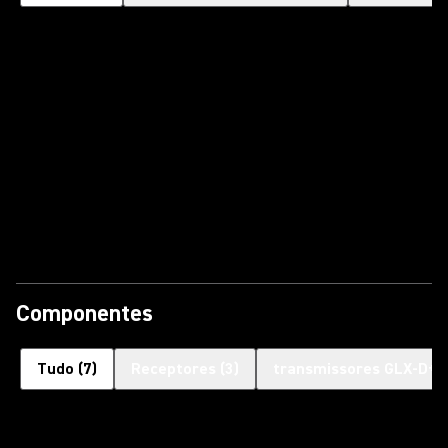
Componentes
Tudo
(
7
)
Receptores
(
3
)
transmissores GLX-D+
(