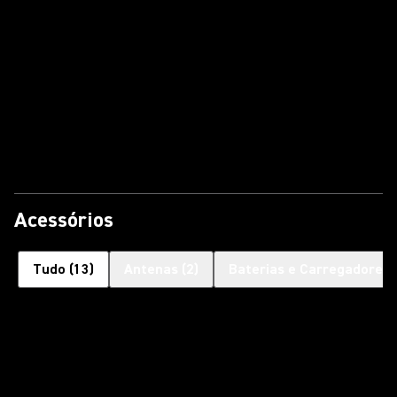
Acessórios
Tudo
(
13
)
Antenas
(
2
)
Baterias e Carregadores