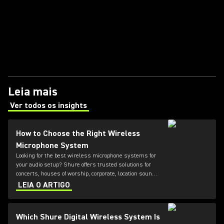
Leia mais
Ver todos os insights
(Opens in a new tab)
How to Choose the Right Wireless
Microphone System
Looking for the best wireless microphone systems for
your audio setup? Shure offers trusted solutions for
concerts, houses of worship, corporate, location sound,
and broadcast environments. From analog to digital
LEIA O ARTIGO
wireless microphones and UHF or VHF frequency
options, this guide highlights the recommended Shure
wireless microphone systems, so you can choose the
Which Shure Digital Wireless System Is
perfect setup for clear, reliable sound.