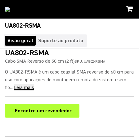
UA802-RSMA
Visão geral
Suporte ao produto
UA802-RSMA
Cabo SMA Reverso de 60 cm (2 ft)
SKU:
UA802-RSMA
O UA802-RSMA é um cabo coaxial SMA reverso de 60 cm para
uso com aplicações de montagem remota do sistema sem
fio...
Leia mais
Encontre um revendedor
(Opens in a new tab)