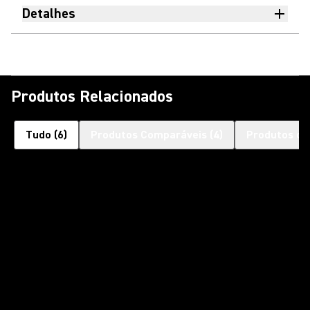
Detalhes
Produtos Relacionados
Tudo
(
6
)
Produtos Comparáveis
(
4
)
Produtos co