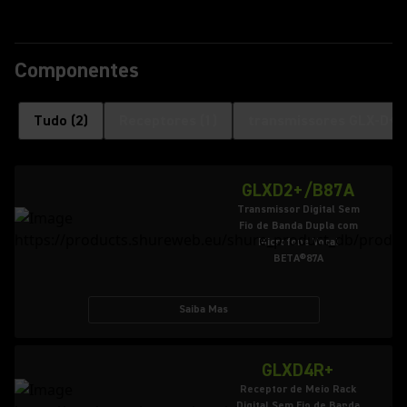
Componentes
Tudo
(
2
)
Receptores
(
1
)
transmissores GLX-D+
(
GLXD2+/B87A
Transmissor Digital Sem
Fio de Banda Dupla com
Microfone Vocal
BETA®87A
Saiba Mas
GLXD4R+
Receptor de Meio Rack
Digital Sem Fio de Banda