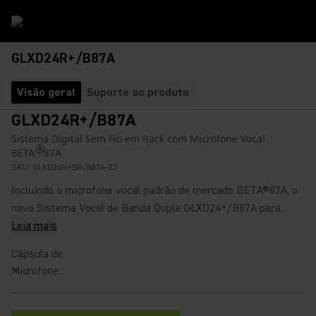
GLXD24R+/B87A
Visão geral
Suporte ao produto
GLXD24R+/B87A
Sistema Digital Sem Fio em Rack com Microfone Vocal
®
BETA
87A
SKU:
GLXD24R+BR/B87A-Z3
Incluindo o microfone vocal padrão de mercado BETA®87A, o
novo Sistema Vocal de Banda Dupla GLXD24+/B87A para...
Leia mais
Cápsula de
Microfone
: