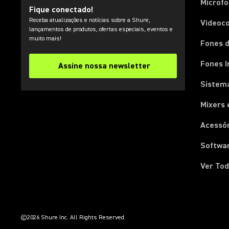
Microfo
Fique conectado!
Receba atualizações e notícias sobre a Shure,
Videoc
lançamentos de produtos, ofertas especiais, eventos e
muito mais!
Fones d
Fones I
Assine nossa newsletter
Sistema
Mixers 
Acessó
Softwa
Ver Tod
(Opens in a new tab)
(Opens in a new tab)
(Opens in a new tab)
(Opens in a new tab)
(Opens in a new tab)
(Opens in a new tab)
(Opens in a new tab)
©2026 Shure Inc. All Rights Reserved.