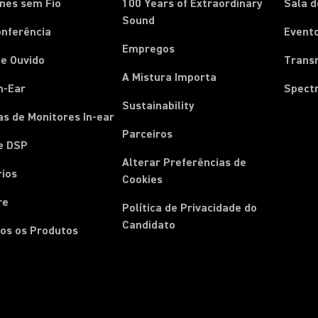
nes sem Fio
100 Years of Extraordinary
Sala 
Sound
onferência
Event
Empregos
e Ouvido
Trans
A Mistura Importa
n-Ear
Spect
Sustainability
s de Monitores In-ear
Parceiros
e DSP
Alterar Preferências de
rios
Cookies
re
Política de Privacidade do
Candidato
os os Produtos