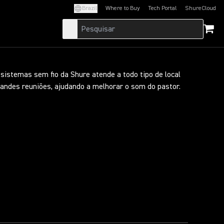
Brazil
Where to Buy
Tech Portal
ShureCloud
(Opens in a new tab)
(Opens in a new t
sistemas sem fio da Shure atende a todo tipo de local
randes reuniões, ajudando a melhorar o som do pastor.