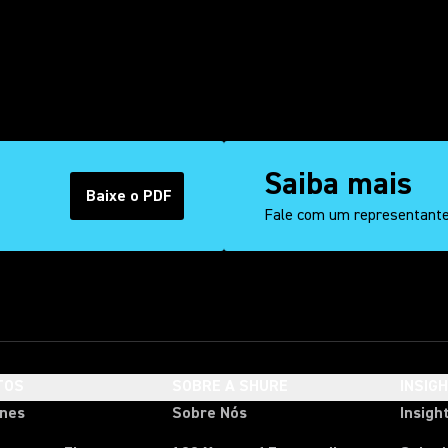
Saiba mais
Baixe o PDF
(Opens in a new tab)
Fale com um representant
TOS
SOBRE A SHURE
INSIG
ones
Sobre Nós
Insigh