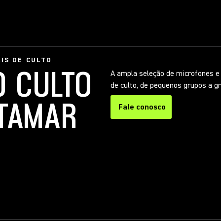
IS DE CULTO
O CULTO
A ampla seleção de microfones e 
de culto, de pequenos grupos a g
ATAMAR
Fale conosco