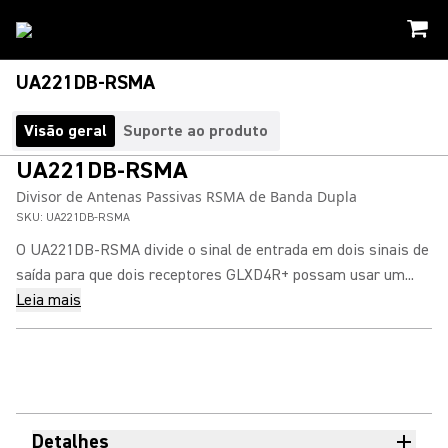
UA221DB-RSMA
Visão geral
Suporte ao produto
UA221DB-RSMA
Divisor de Antenas Passivas RSMA de Banda Dupla
SKU:
UA221DB-RSMA
O UA221DB-RSMA divide o sinal de entrada em dois sinais de
saída para que dois receptores GLXD4R+ possam usar um...
Leia mais
Detalhes