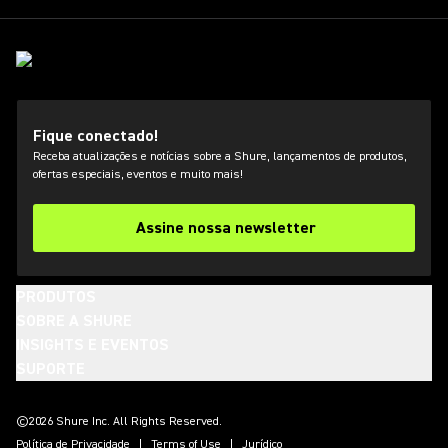
Fique conectado!
Receba atualizações e notícias sobre a Shure, lançamentos de produtos,
ofertas especiais, eventos e muito mais!
Assine nossa newsletter
PRODUTOS
SOBRE A SHURE
INSIGHTS E EVENTOS
SUPORTE
(Opens in a new tab)
(Opens in a new tab)
(Opens in a new tab)
(Opens in a new tab)
(Opens in a new tab)
(Opens in a new tab)
(Opens in a new tab)
©2026 Shure Inc. All Rights Reserved.
Política de Privacidade
Terms of Use
Jurídico