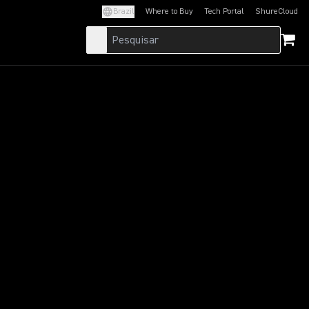
Brazil
Where to Buy
Tech Portal
ShureCloud
(Opens in a new tab)
(Opens in a new t