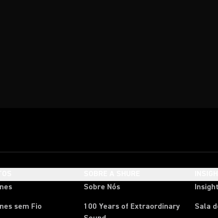
TOS
SOBRE A SHURE
INSIG
ones
Sobre Nós
Insigh
nes sem Fio
100 Years of Extraordinary
Sala 