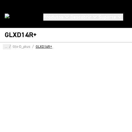
Produtos
Descobrir
Suporte
GLXD14R+
...
/
Glx-D_plus
/
GLXD14R+