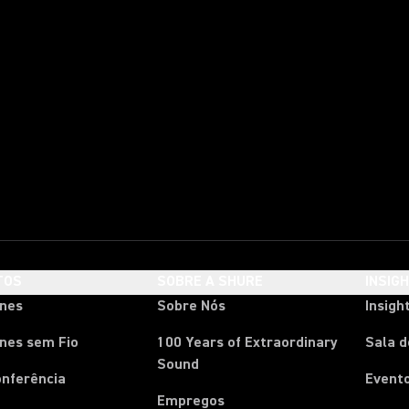
TOS
SOBRE A SHURE
INSIG
ones
Sobre Nós
Insigh
nes sem Fio
100 Years of Extraordinary
Sala 
Sound
onferência
Event
Empregos