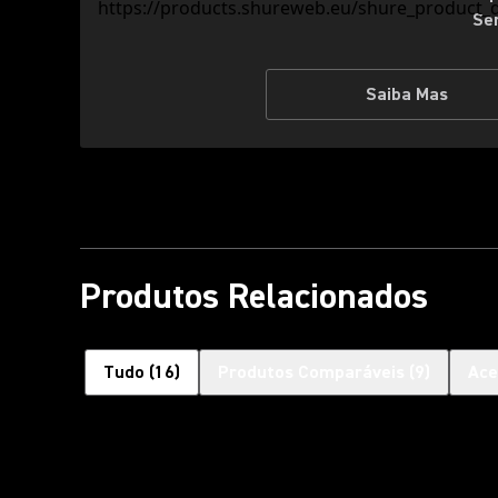
Se
Saiba Mas
Produtos Relacionados
Tudo
(
16
)
Produtos Comparáveis
(
9
)
Ace