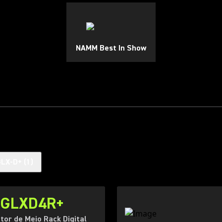
NAMM Best In Show
GLX-D+
(
1
)
GLXD4R+
tor de Meio Rack Digital