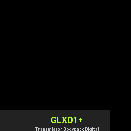
GLXD1+
Transmissor Bodypack Digital