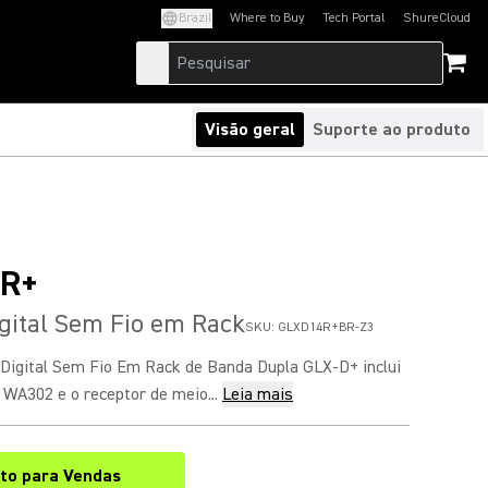
Brazil
Where to Buy
Tech Portal
ShureCloud
(Opens in a new tab)
(Opens in a new t
Visão geral
Suporte ao produto
R+
gital Sem Fio em Rack
SKU:
GLXD14R+BR-Z3
Digital Sem Fio Em Rack de Banda Dupla GLX-D+ inclui
 WA302 e o receptor de meio...
Leia mais
to para Vendas