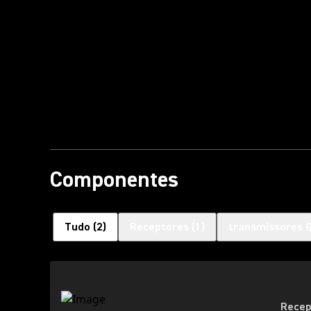
Componentes
Tudo
(
2
)
Receptores
(
1
)
transmissores 
Recep