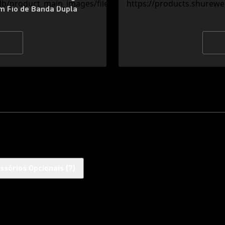
m Fio de Banda Dupla
ssórios Opcionais
(
7
)