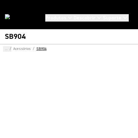
Produtos
Descobrir
Suporte
SB904
...
/
Acessórios
/
SB904