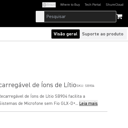
Brazil
Where to Buy
Tech Portal
ShureCloud
(Opens in a new tab)
(Opens in a new t
Visão geral
Suporte ao produto
carregável de Íons de Lítio
SKU:
SB904
ecarregável de Íons de Lítio SB904 facilita a
Sistemas de Microfone sem Fio GLX-D+...
Leia mais