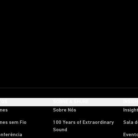
TOS
SOBRE A SHURE
INSIG
ones
Sobre Nós
Insigh
nes sem Fio
100 Years of Extraordinary
Sala 
Sound
onferência
Event