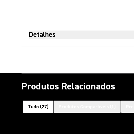
Detalhes
Produtos Relacionados
Tudo
(
27
)
Produtos Comparáveis
(
1
)
Pro