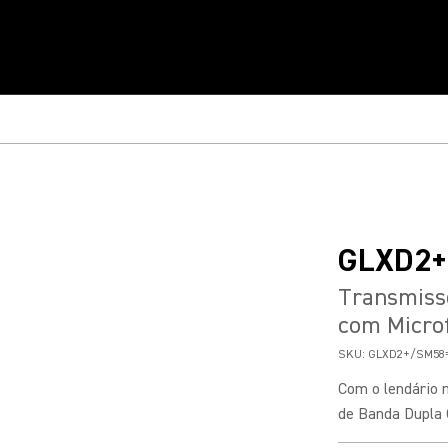
GLXD2
Transmisso
com Micro
SKU:
GLXD2+/SM58=
Com o lendário 
de Banda Dupla 