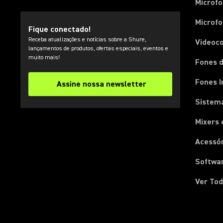
Microf
Microfo
Fique conectado!
Receba atualizações e notícias sobre a Shure,
Videoc
lançamentos de produtos, ofertas especiais, eventos e
muito mais!
Fones d
Fones I
Assine nossa newsletter
Sistema
Mixers 
Acessó
Softwa
Ver Tod
(Opens in a new tab)
(Opens in a new tab)
(Opens in a new tab)
(Opens in a new tab)
(Opens in a new tab)
(Opens in a new tab)
(Opens in a new tab)