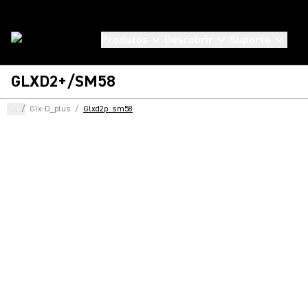
Produtos
Descobrir
Suporte
GLXD2+/SM58
...
/
Glx-D_plus
/
Glxd2p_sm58