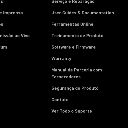
ts
Serviço e Reparação
de Imprensa
User Guides & Documentation
os
Ferramentas Online
missão ao Vivo
Treinamento de Produto
rum
Software e Firmware
Warranty
Manual de Parceria com
(Opens in a new tab)
Fornecedores
Segurança do Produto
Contato
Ver Todo o Suporte