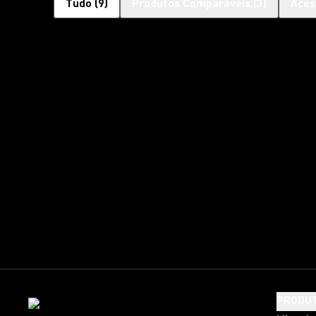
Tudo
(
9
)
Produtos Comparáveis
(
3
)
Aces
PRODU