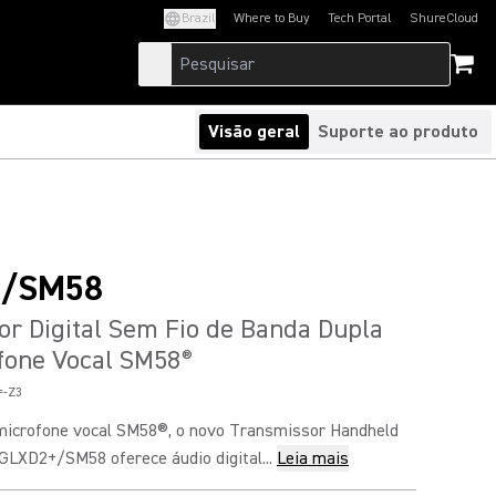
Brazil
Where to Buy
Tech Portal
ShureCloud
(Opens in a new tab)
(Opens in a new t
Visão geral
Suporte ao produto
+/SM58
r Digital Sem Fio de Banda Dupla
fone Vocal SM58
®
-Z3
microfone vocal SM58®, o novo Transmissor Handheld
GLXD2+/SM58 oferece áudio digital...
Leia mais