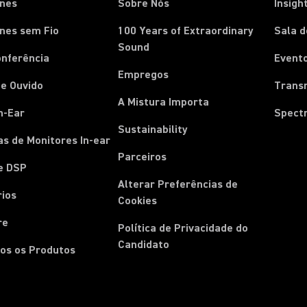
ones
Sobre Nós
Insigh
nes sem Fio
100 Years of Extraordinary
Sala 
Sound
onferência
Event
Empregos
e Ouvido
Trans
A Mistura Importa
n-Ear
Spect
Sustainability
s de Monitores In-ear
Parceiros
e DSP
Alterar Preferências de
rios
Cookies
re
Política de Privacidade do
Candidato
os os Produtos