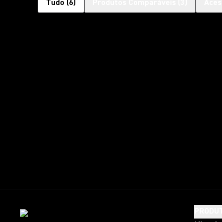
Tudo
(
6
)
Produtos Comparáveis
(
3
)
Aces
PRODU