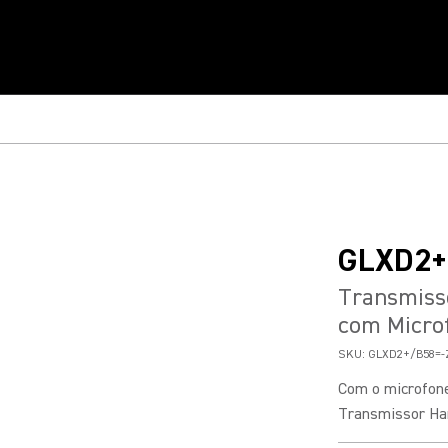
GLXD2+
Transmisso
com Micro
SKU:
GLXD2+/B58=-
Com o microfon
Transmissor Han