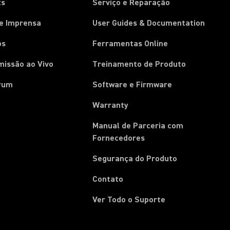
ts
Serviço e Reparação
de Imprensa
User Guides & Documentation
os
Ferramentas Online
missão ao Vivo
Treinamento de Produto
rum
Software e Firmware
Warranty
Manual de Parceria com
(Opens in a new tab)
Fornecedores
Segurança do Produto
Contato
Ver Todo o Suporte