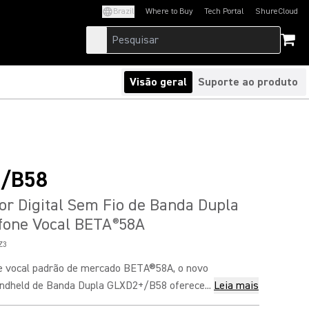
Brazil
Where to Buy
Tech Portal
ShureCloud
(Opens in a new tab)
(Opens in a new t
Visão geral
Suporte ao produto
/B58
r Digital Sem Fio de Banda Dupla
fone Vocal BETA
58A
®
Z3
e vocal padrão de mercado BETA®58A, o novo
dheld de Banda Dupla GLXD2+/B58 oferece...
Leia mais