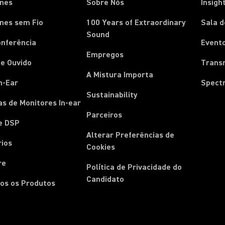
ones
Sobre Nós
Insigh
nes sem Fio
100 Years of Extraordinary
Sala 
Sound
onferência
Event
Empregos
e Ouvido
Trans
A Mistura Importa
n-Ear
Spect
Sustainability
s de Monitores In-ear
Parceiros
e DSP
Alterar Preferências de
rios
Cookies
re
Política de Privacidade do
Candidato
os os Produtos