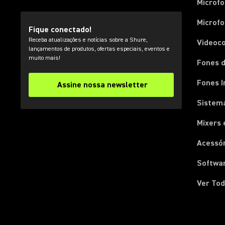
Microf
Microfo
Fique conectado!
Receba atualizações e notícias sobre a Shure,
Videoc
lançamentos de produtos, ofertas especiais, eventos e
muito mais!
Fones d
Fones I
Assine nossa newsletter
Sistema
Mixers 
Acessó
Softwa
Ver Tod
(Opens in a new tab)
(Opens in a new tab)
(Opens in a new tab)
(Opens in a new tab)
(Opens in a new tab)
(Opens in a new tab)
(Opens in a new tab)