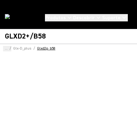
Produtos
Descobrir
Suporte
GLXD2+/B58
...
/
Glx-D_plus
/
Glxd2p_b58