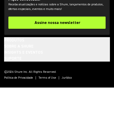
Receba atualizações e notícias sobre a Shure, lançamentos de produtos,
ofertas especiais, eventos e muito mais!
Assine nossa newsletter
PRODUTOS
SOBRE A SHURE
INSIGHTS E EVENTOS
SUPORTE
(Opens in a new tab)
(Opens in a new tab)
(Opens in a new tab)
(Opens in a new tab)
(Opens in a new tab)
(Opens in a new tab)
(Opens in a new tab)
©2026 Shure Inc. All Rights Reserved.
Política de Privacidade
Terms of Use
Jurídico