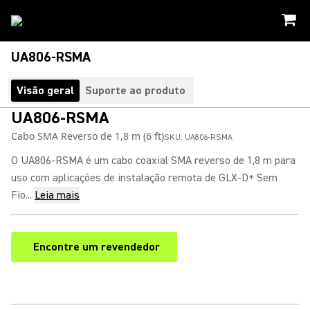
UA806-RSMA
Visão geral
Suporte ao produto
UA806-RSMA
Cabo SMA Reverso de 1,8 m (6 ft)
SKU:
UA806-RSMA
O UA806-RSMA é um cabo coaxial SMA reverso de 1,8 m para
uso com aplicações de instalação remota de GLX-D+ Sem
Fio...
Leia mais
Encontre um revendedor
(Opens in a new tab)