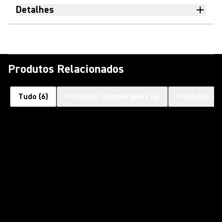
Detalhes
Produtos Relacionados
Tudo
(
6
)
Produtos Comparáveis
(
4
)
Produtos co