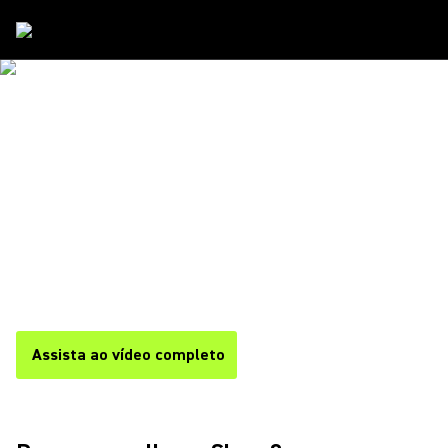
Conferencias
A VERDADEIRA
COMPREENSÃO COMEÇA
COM UMA COMUNICAÇÃO
EXTRAORDINÁRIA
Áudio extraordinário. Configuração fácil.
Transforme a colaboração.
Assista ao vídeo completo