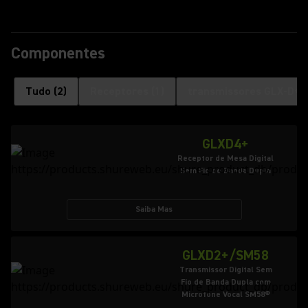
Componentes
Tudo
(
2
)
Receptores
(
1
)
transmissores GLX-D+
(
GLXD4+
Receptor de Mesa Digital
Sem Fio de Banda Dupla
Saiba Mas
GLXD2+/SM58
Transmissor Digital Sem
Fio de Banda Dupla com
Microfone Vocal SM58®