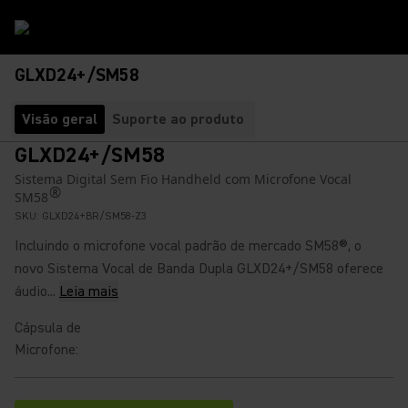
GLXD24+/SM58
Visão geral
Suporte ao produto
GLXD24+/SM58
Sistema Digital Sem Fio Handheld com Microfone Vocal
®
SM58
SKU:
GLXD24+BR/SM58-Z3
Incluindo o microfone vocal padrão de mercado SM58®, o
novo Sistema Vocal de Banda Dupla GLXD24+/SM58 oferece
áudio...
Leia mais
Cápsula de
Microfone
: