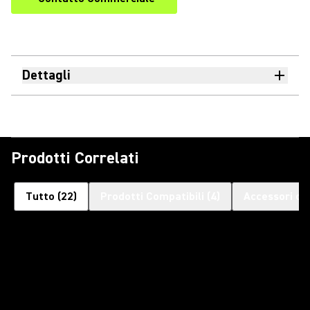
Dettagli
Prodotti Correlati
Tutto
(
22
)
Prodotti Compatibili
(
4
)
Accessori op