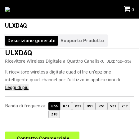
0
ULXD4Q
Descrizione generale
Supporto Prodotto
ULXD4Q
Ricevitore Wireless Digitale a Quattro Canali
SKU:
ULXD4QE=-G56
Il ricevitore wireless digitale quad offre un'opzione
intelligente quad-channel per l'utilizzo in applicazioni di...
Leggi di più
Banda di frequenza
:
G56
K51
P51
Q51
R51
V51
Z17
Z18
Contatto Commerciale