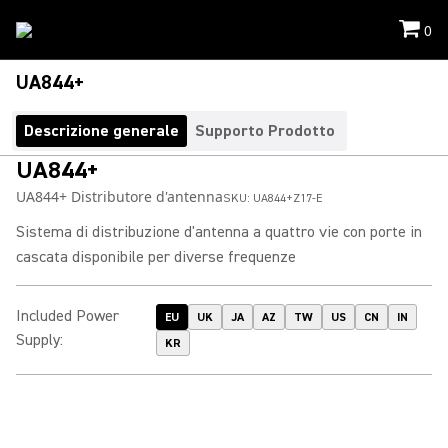
0
UA844+
Descrizione generale
Supporto Prodotto
UA844+
UA844+ Distributore d'antenna
SKU:
UA844+Z17-E
Sistema di distribuzione d'antenna a quattro vie con porte in
cascata disponibile per diverse frequenze
Included Power
EU
UK
JA
AZ
TW
US
CN
IN
Supply
:
KR