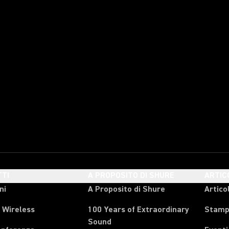
TI
A PROPOSITO DI SHURE
ARTIC
ni
A Proposito di Shure
Articol
 Wireless
100 Years of Extraordinary
Stam
Sound