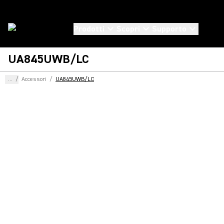
Prodotti
Scopri
Supporto
UA845UWB/LC
...
/
Accessori
/
UA845UWB/LC