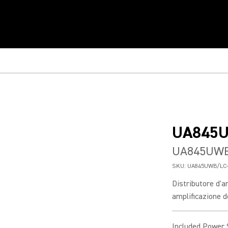
UA845
UA845UWB/
SKU:
UA845UWB/LC
Distributore d'
amplificazione d
Included Power 