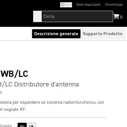
Italia
Dove Acquistare
ShureCloud
(Opens in a new t
0
Descrizione generale
Supporto Prodotto
UWB/LC
LC Distributore d'antenna
-E
antenna per espandere un sistema radiomicrofonico, con
el segnale RF.
Supply
:
EU
UK