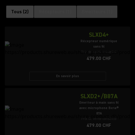
Tous
(
2
)
Récepteurs
(
1
)
Emetteurs
(
1
)
SLXD4+
Récepteur numérique
sans fil
Prix de vente conseillé
479.00 CHF
En savoir plus
SLXD2+/B87A
Emetteur à main sans fil
avec microphone Beta®
87A
Prix de vente conseillé
479.00 CHF