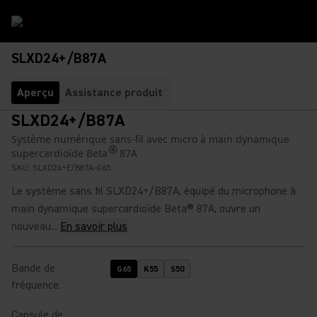
SLXD24+/B87A
Aperçu
Assistance produit
SLXD24+/B87A
Système numérique sans-fil avec micro à main dynamique
®
supercardioïde Beta
87A
SKU:
SLXD24+E/B87A-G65
Le système sans fil SLXD24+/B87A, équipé du microphone à
main dynamique supercardioïde Beta® 87A, ouvre un
nouveau...
En savoir plus
Bande de
G65
K55
S50
fréquence
:
Capsule de