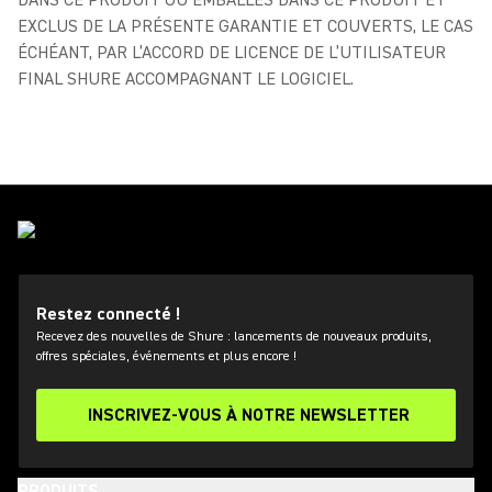
DANS CE PRODUIT OU EMBALLÉS DANS CE PRODUIT ET
EXCLUS DE LA PRÉSENTE GARANTIE ET COUVERTS, LE CAS
ÉCHÉANT, PAR L’ACCORD DE LICENCE DE L’UTILISATEUR
FINAL SHURE ACCOMPAGNANT LE LOGICIEL.
Restez connecté !
Recevez des nouvelles de Shure : lancements de nouveaux produits,
offres spéciales, événements et plus encore !
INSCRIVEZ-VOUS À NOTRE NEWSLETTER
PRODUITS