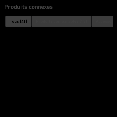
Produits connexes
Tous
(
41
)
Produits comparables
(
13
)
Accessoire