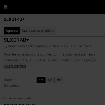
SLXD14D+
Aperçu
Assistance produit
SLXD14D+
Système bodypack numérique sans-fil
SKU:
SLXD14D+E-G65
Pour les amateurs chevronnés comme pour les ingénieurs
professionnels, le SLXD14+ à deux canaux ouvre les portes...
En savoir plus
Bande de
G65
K55
S50
fréquence
:
Prix de vente conseillé