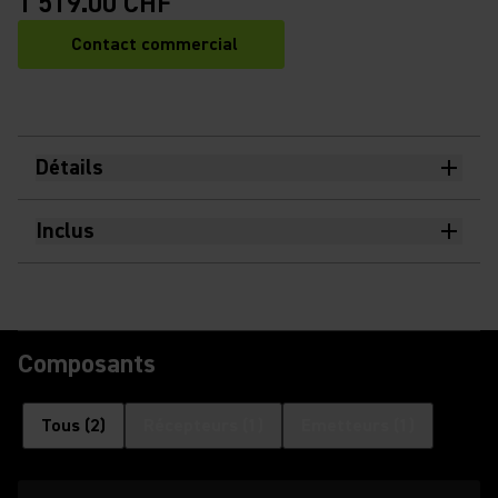
1'519.00 CHF
Contact commercial
Détails
Inclus
Composants
Tous
(
2
)
Récepteurs
(
1
)
Emetteurs
(
1
)