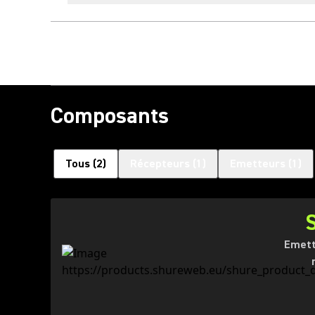
Composants
Tous
(
2
)
Récepteurs
(
1
)
Emetteurs
(
1
)
Emett