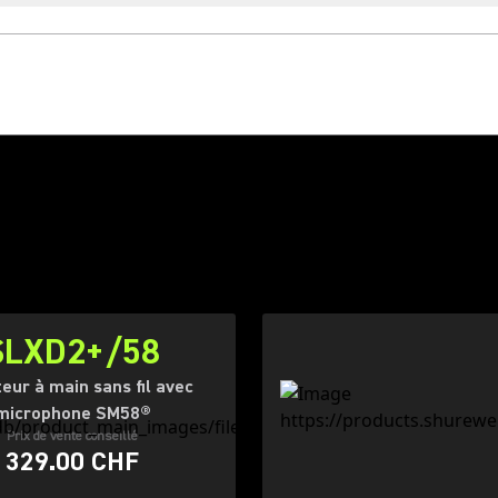
SLXD2+/58
eur à main sans fil avec
microphone SM58®
Prix de vente conseillé
329.00 CHF