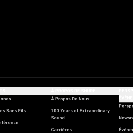
TS
À PROPOS DE SHURE
PERSP
ÉVÈN
hones
À Propos De Nous
Persp
es Sans Fils
100 Years of Extraordinary
Sound
News
nférence
Carrières
Évène