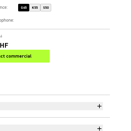
ence
:
G65
K55
S50
rophone
:
lé
CHF
ct commercial