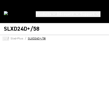
Produits
Découvrir
Support
SLXD24D+/58
...
/
Slxd-Plus
/
SLXD24D+/58