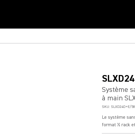
SLXD24
Système sa
à main SL
SKU:
SLXD24D+E/58
Le système sans
format ½ rack et