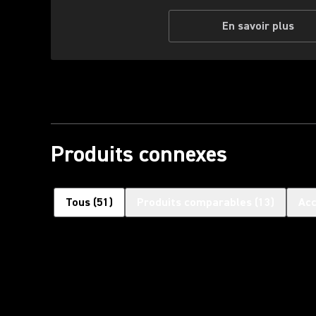
En savoir plus
Produits connexes
Tous
(
51
)
Produits comparables
(
13
)
Acc