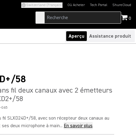
Switzerland (Français)
Où Acheter
Tech Portal
ShureCloud
(Opens in a new tab)
(Opens in a new t
0
Aperçu
Assistance produit
D+/58
ns fil deux canaux avec 2 émetteurs
XD2+/58
-G65
 fil SLXD24D+/58, avec son récepteur deux canaux au
 ses deux microphone à main...
En savoir plus