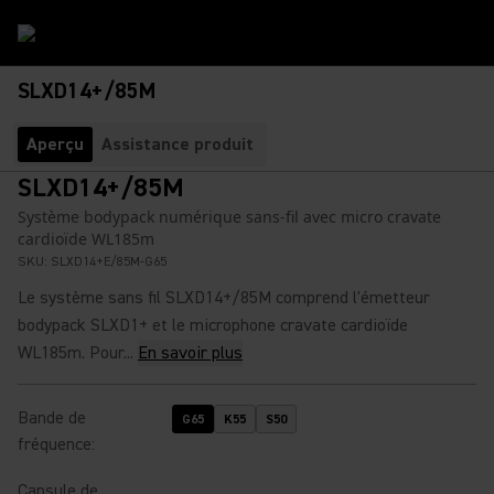
SLXD14+/85M
Aperçu
Assistance produit
SLXD14+/85M
Système bodypack numérique sans-fil avec micro cravate
cardioïde WL185m
SKU:
SLXD14+E/85M-G65
Le système sans fil SLXD14+/85M comprend l'émetteur
bodypack SLXD1+ et le microphone cravate cardioïde
WL185m. Pour...
En savoir plus
Bande de
G65
K55
S50
fréquence
:
Capsule de