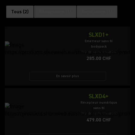
Tous
(
2
)
Récepteurs
(
1
)
Emetteurs
(
1
)
SLXD1+
Emetteur sans fil
bodypack
Prix de vente conseillé
285.00 CHF
En savoir plus
SLXD4+
Récepteur numérique
sans fil
Prix de vente conseillé
479.00 CHF