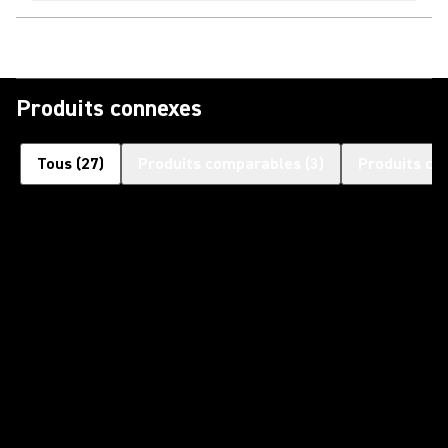
Produits connexes
Tous
(
27
)
Produits comparables
(
3
)
Produits co