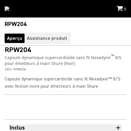
0
RPW204
Aperçu
Assistance produit
RPW204
™
Capsule dynamique supercardioïde sans fil Nexadyne
8/S
pour émetteurs à main Shure (Noir)
SKU:
RPW204
Capsule dynamique supercardioïde sans fil Nexadyne™ 8/S
avec finition noire pour émetteurs à main Shure
Inclus