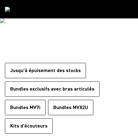
Offres Speciales
OFFRES SPÉCIALES
Jusqu’à épuisement des stocks
Bundles exclusifs avec bras articulés
Bundles MV7i
Bundles MVX2U
Kits d’écouteurs