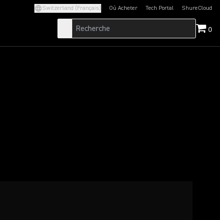
Switzerland (Français)
Où Acheter
Tech Portal
ShureCloud
(Opens in a new tab)
(Opens in a new t
0