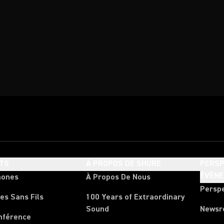
TS
À PROPOS DE SHURE
PERSP
ÉVÈN
hones
À Propos De Nous
Persp
es Sans Fils
100 Years of Extraordinary
Sound
News
nférence