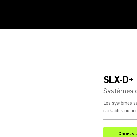
SLX-D+
Systèmes d
Les systèmes san
rackables ou por
Choisis