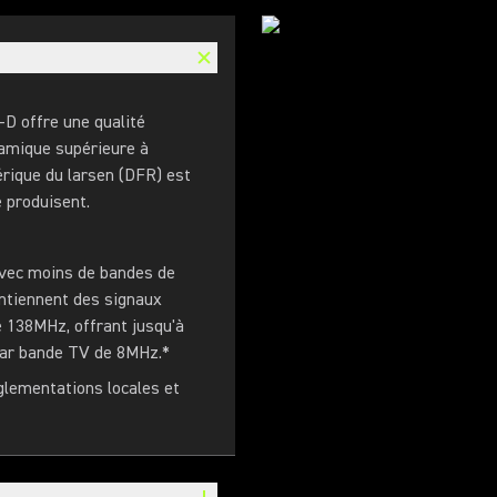
X-D offre une qualité
amique supérieure à
érique du larsen (DFR) est
e produisent.
avec moins de bandes de
intiennent des signaux
 138MHz, offrant jusqu'à
par bande TV de 8MHz.*
glementations locales et