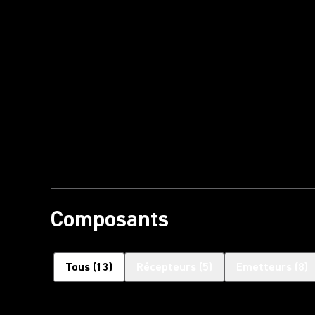
Composants
Tous
(
13
)
Récepteurs
(
5
)
Emetteurs
(
8
)