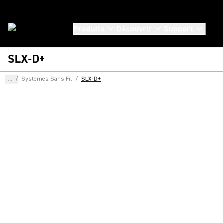
Produits
Découvrir
Support
SLX-D+
...
/
Systemes Sans Fil
/
SLX-D+