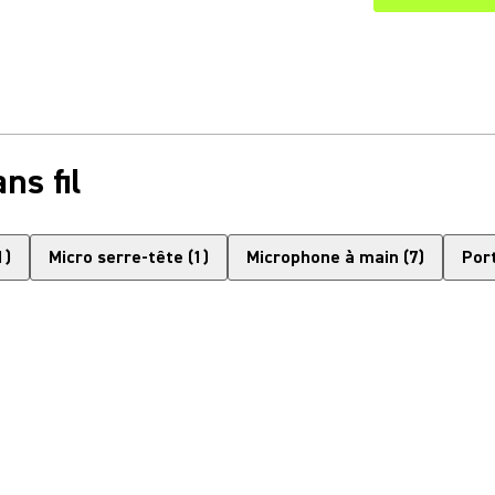
ns fil
1
)
Micro serre-tête
(
1
)
Microphone à main
(
7
)
Por