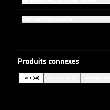
La qualité est dans les détails
Comment ça marche
Produits connexes
Tous
(
40
)
Adaptateurs
(
1
)
Alimentation