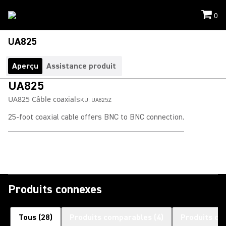
0
UA825
Aperçu
Assistance produit
UA825
UA825 Câble coaxial
SKU:
UA825Z
25-foot coaxial cable offers BNC to BNC connection.
Produits connexes
Tous
(
28
)
Produits comparables
(
4
)
Produits co