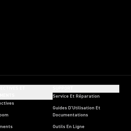
ECTIVES ET
SUPPORT
EMENTS
Service Et Réparation
ectives
Guides D'Utilisation Et
room
Documentations
ments
Outils En Ligne