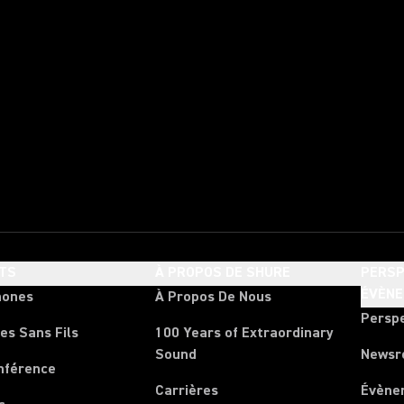
TS
À PROPOS DE SHURE
PERSP
ÉVÈN
hones
À Propos De Nous
Persp
es Sans Fils
100 Years of Extraordinary
Sound
News
nférence
Carrières
Évène