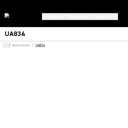
Produits
Découvrir
Support
UA834
...
/
Accessories
/
UA834