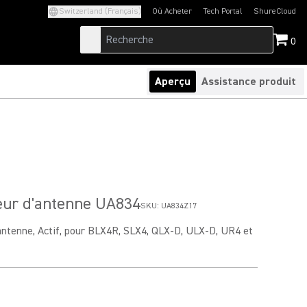
Switzerland (Français)
Où Acheter
Tech Portal
ShureCloud
(Opens in a new tab)
(Opens in a new t
0
Aperçu
Assistance produit
eur d'antenne UA834
SKU:
UA834Z17
antenne, Actif, pour BLX4R, SLX4, QLX-D, ULX-D, UR4 et