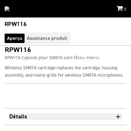
0
RPW116
Aperçu
Assistance produit
RPW116
RPW116 Capsule pour SM87A sans fil
SKU:
RPW116
Wireless SM87A cartridge replaces the cartridge, housing
assembly, and matte grille for wireless SM87A microphones.
Détails