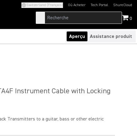
Switzerland (Français)
Où Acheter
Tech Portal
ShureCloud
(Opens in a new tab)
(Opens in a new t
0
Aperçu
Assistance produit
A4F Instrument Cable with Locking
k Transmitters to a guitar, bass or other electric