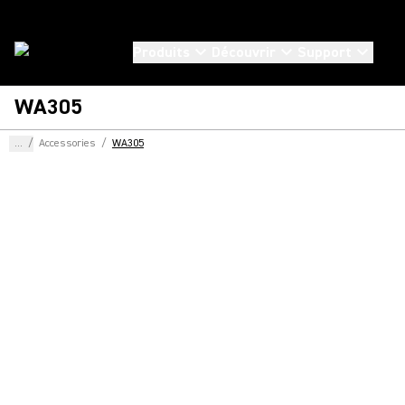
Produits
Découvrir
Support
WA305
...
/
Accessories
/
WA305