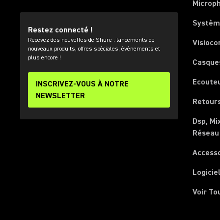
Microp
Systèm
Restez connecté !
Recevez des nouvelles de Shure : lancements de
Visioco
nouveaux produits, offres spéciales, événements et
plus encore !
Casque
Ecoute
INSCRIVEZ-VOUS À NOTRE
NEWSLETTER
Retours
Dsp, Mi
Réseau
Access
Logicie
Voir To
(Opens in a new tab)
(Opens in a new tab)
(Opens in a new tab)
(Opens in a new tab)
(Opens in a new tab)
(Opens in a new tab)
(Opens in a new tab)