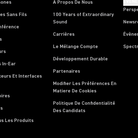
ÉVÈN
hones
À Propos De Nous
Persp
es Sans Fils
100 Years of Extraordinary
Sound
News
nférence
Carrières
Évène
s
Le Mélange Compte
Spect
urs
Développement Durable
 In-Ear
Partenaires
xeurs Et Interfaces
Modifier Les Préférences En
Matiere De Cookies
oires
Politique De Confidentialité
ls
Des Candidats
us Les Produits