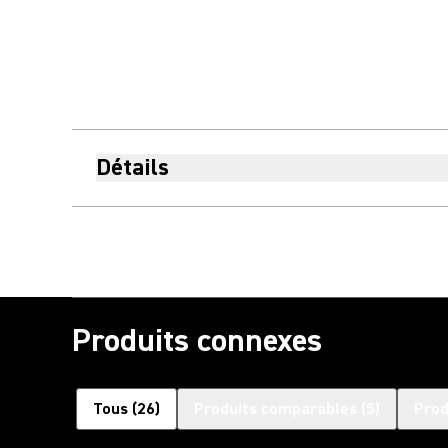
Détails
Produits connexes
Tous
(
26
)
Produits comparables
(
5
)
Prod