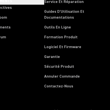
EMENTS
Service Et Réparation
ectives
Guides D'Utilisation Et
room
Documentations
ments
Outils En Ligne
rum
Formation Produit
Logiciel Et Firmware
Garantie
Sécurité Produit
(Opens in a new 
Annuler Commande
Contactez-Nous