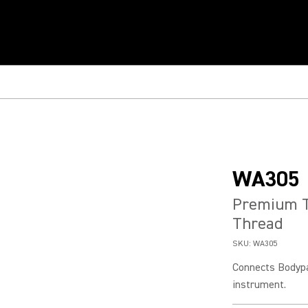
WA305
Premium T
Thread
SKU:
WA305
Connects Bodypac
instrument.