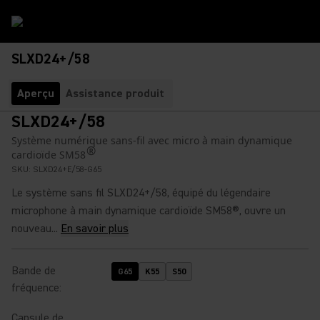
SLXD24+/58
Aperçu
Assistance produit
SLXD24+/58
Système numérique sans-fil avec micro à main dynamique
®
cardioïde SM58
SKU:
SLXD24+E/58-G65
Le système sans fil SLXD24+/58, équipé du légendaire
microphone à main dynamique cardioïde SM58®, ouvre un
nouveau...
En savoir plus
Bande de
G65
K55
S50
fréquence
:
Capsule de