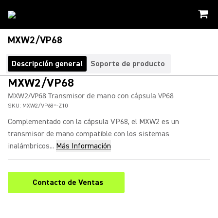
MXW2/VP68
Descripción general
Soporte de producto
MXW2/VP68
MXW2/VP68 Transmisor de mano con cápsula VP68
SKU:
MXW2/VP68=-Z10
Complementado con la cápsula VP68, el MXW2 es un
transmisor de mano compatible con los sistemas
inalámbricos...
Más Información
Contacto de Ventas