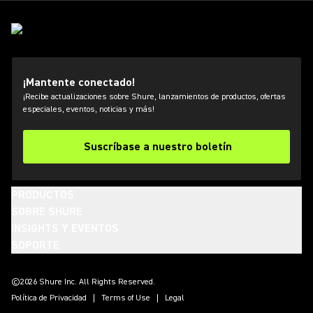
¡Mantente conectado!
¡Recibe actualizaciones sobre Shure, lanzamientos de productos, ofertas
especiales, eventos, noticias y más!
Suscríbase a nuestro boletín
PRODUCTOS
SOBRE SHURE
INSIGHTS Y EVENTOS
SOPORTE
(Opens in a new tab)
(Opens in a new tab)
(Opens in a new tab)
(Opens in a new tab)
(Opens in a new tab)
(Opens in a new tab)
(Opens in a new tab)
©2026 Shure Inc. All Rights Reserved.
Política de Privacidad
Terms of Use
Legal