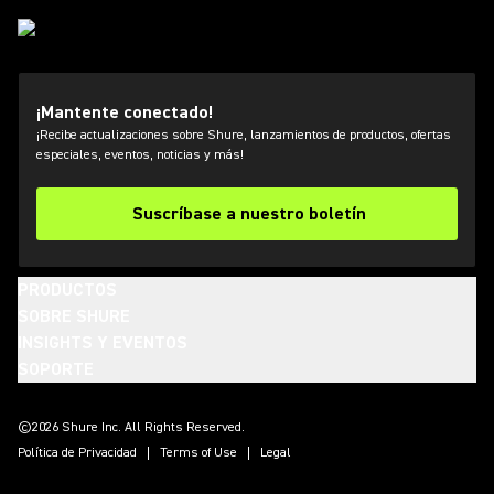
¡Mantente conectado!
¡Recibe actualizaciones sobre Shure, lanzamientos de productos, ofertas
especiales, eventos, noticias y más!
Suscríbase a nuestro boletín
PRODUCTOS
SOBRE SHURE
INSIGHTS Y EVENTOS
SOPORTE
(Opens in a new tab)
(Opens in a new tab)
(Opens in a new tab)
(Opens in a new tab)
(Opens in a new tab)
(Opens in a new tab)
(Opens in a new tab)
©2026 Shure Inc. All Rights Reserved.
Política de Privacidad
Terms of Use
Legal