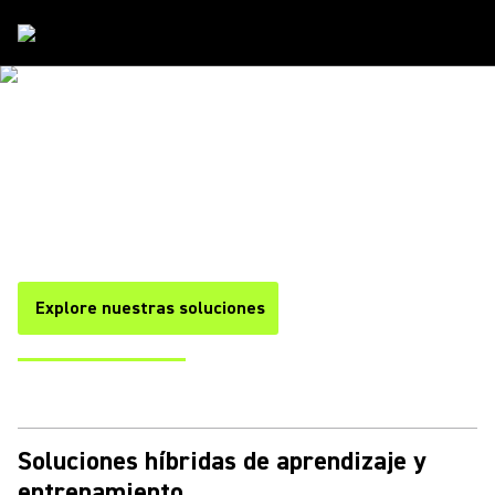
Soluciones
/
Education
SOLUCIONES DE COLABORACIÓN EDUCATIVA
INNOVADOR. CONFIABLE.
VERSÁTIL.
Diseñado para una colaboración continua · Compatible con
sistemas LMS · Diseñado para el aprendizaje interactivo
Explore nuestras soluciones
Escuchar una Demo
Soluciones híbridas de aprendizaje y
entrenamiento