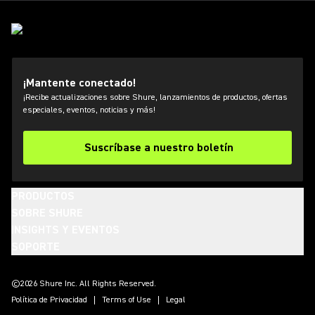
¡Mantente conectado!
¡Recibe actualizaciones sobre Shure, lanzamientos de productos, ofertas
especiales, eventos, noticias y más!
Suscríbase a nuestro boletín
PRODUCTOS
SOBRE SHURE
INSIGHTS Y EVENTOS
SOPORTE
(Opens in a new tab)
(Opens in a new tab)
(Opens in a new tab)
(Opens in a new tab)
(Opens in a new tab)
(Opens in a new tab)
(Opens in a new tab)
©2026 Shure Inc. All Rights Reserved.
Política de Privacidad
Terms of Use
Legal