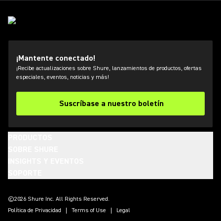
¡Mantente conectado!
¡Recibe actualizaciones sobre Shure, lanzamientos de productos, ofertas
especiales, eventos, noticias y más!
Suscríbase a nuestro boletín
PRODUCTOS
SOBRE SHURE
INSIGHTS Y EVENTOS
SOPORTE
(Opens in a new tab)
(Opens in a new tab)
(Opens in a new tab)
(Opens in a new tab)
(Opens in a new tab)
(Opens in a new tab)
(Opens in a new tab)
©2026 Shure Inc. All Rights Reserved.
Política de Privacidad
Terms of Use
Legal