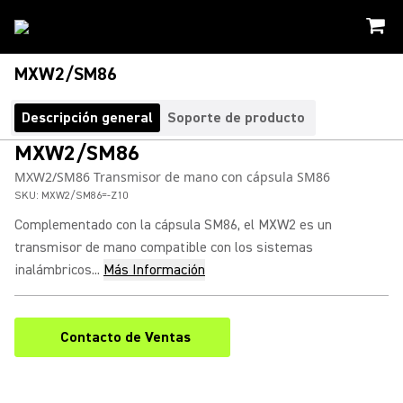
MXW2/SM86
Descripción general
Soporte de producto
MXW2/SM86
MXW2/SM86 Transmisor de mano con cápsula SM86
SKU:
MXW2/SM86=-Z10
Complementado con la cápsula SM86, el MXW2 es un
transmisor de mano compatible con los sistemas
inalámbricos...
Más Información
Contacto de Ventas