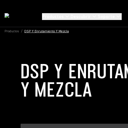
Productos
Descubrir
Soporte
Productos
/
DSP Y Enrutamiento Y Mezcla
DSP Y ENRUTA
Y MEZCLA