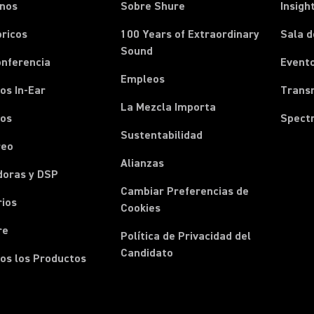
onos
Sobre Shure
Insigh
ricos
100 Years of Extraordinary
Sala d
Sound
onferencia
Event
Empleos
os In-Ear
Transm
La Mezcla Importa
nos
Spect
Sustentabilidad
reo
Alianzas
doras y DSP
Cambiar Preferencias de
rios
Cookies
re
Política de Privacidad del
Candidato
os los Productos