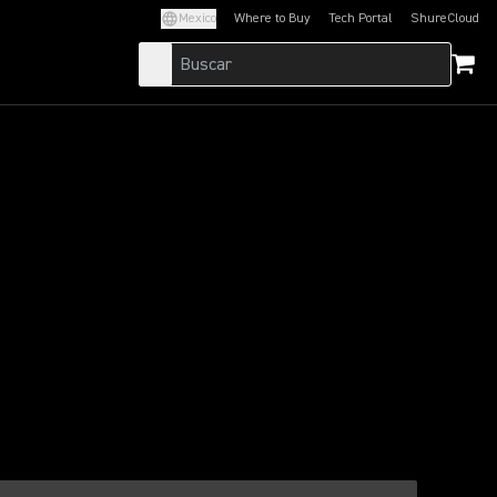
Mexico
Where to Buy
Tech Portal
ShureCloud
(Opens in a new tab)
(Opens in a new t