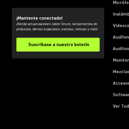
Micróf
Inalámb
¡Mantente conectado!
¡Recibe actualizaciones sobre Shure, lanzamientos de
Videoc
productos, ofertas especiales, eventos, noticias y más!
Audífon
Suscríbase a nuestro boletín
Audifo
Monito
Mezcla
Acceso
Softwa
Ver Tod
(Opens in a new tab)
(Opens in a new tab)
(Opens in a new tab)
(Opens in a new tab)
(Opens in a new tab)
(Opens in a new tab)
(Opens in a new tab)