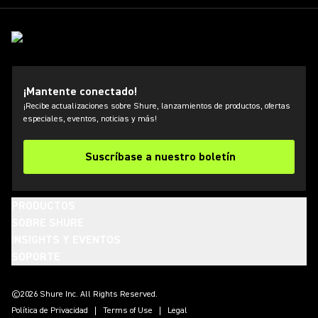
¡Mantente conectado!
¡Recibe actualizaciones sobre Shure, lanzamientos de productos, ofertas
especiales, eventos, noticias y más!
Suscríbase a nuestro boletín
PRODUCTOS
SOBRE SHURE
INSIGHTS Y EVENTOS
SOPORTE
(Opens in a new tab)
(Opens in a new tab)
(Opens in a new tab)
(Opens in a new tab)
(Opens in a new tab)
(Opens in a new tab)
(Opens in a new tab)
©2026 Shure Inc. All Rights Reserved.
Política de Privacidad
Terms of Use
Legal