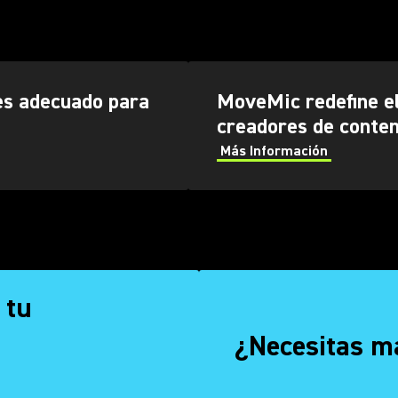
s adecuado para
MoveMic redefine el
creadores de conten
Más Información
 tu
¿Necesitas m