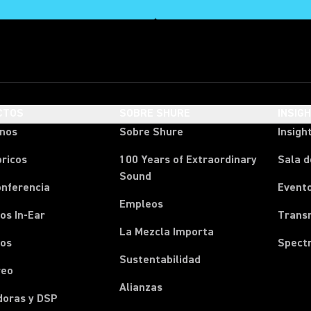
CTOS
SOBRE SHURE
INSIG
onos
Sobre Shure
Insigh
ricos
100 Years of Extraordinary
Sala d
Sound
onferencia
Event
Empleos
os In-Ear
Transm
La Mezcla Importa
nos
Spect
Sustentabilidad
reo
Alianzas
doras y DSP