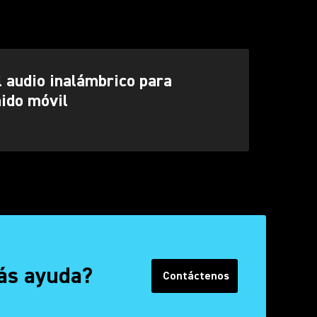
 audio inalámbrico para
ido móvil
ás ayuda?
Contáctenos
(Opens in a new tab)