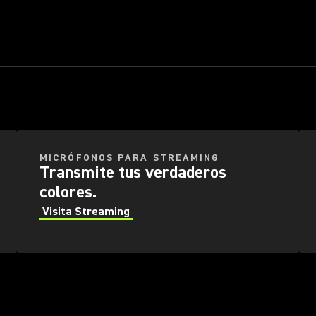
ES MÁS QUE
UN MICRÓFONO
nos para Grabación de Podcasts
Micrófonos para S
MICRÓFONOS PARA STREAMING
Transmite tus verdaderos
colores.
Visita Streaming