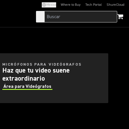
Mexico
Where to Buy
Tech Portal
ShureCloud
(Opens in a new tab)
(Opens in a new t
treaming
MICRÓFONOS PARA VIDEÓGRAFOS
Haz que tu video suene
extraordinario
Área para Videógrafos