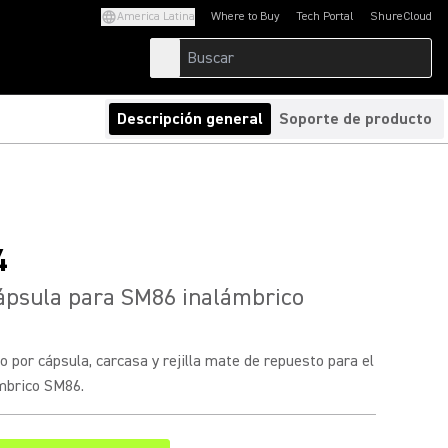
America Latina
Where to Buy
Tech Portal
ShureCloud
(Opens in a new tab)
(Opens in a new t
Descripción general
Soporte de producto
4
psula para SM86 inalámbrico
por cápsula, carcasa y rejilla mate de repuesto para el
mbrico SM86.