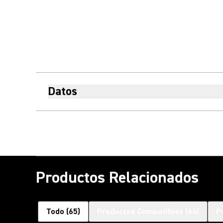
Datos
Productos Relacionados
Todo
(
65
)
Productos Compatibles
(
64
)
P