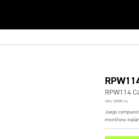
RPW11
RPW114 Cá
SKU:
RPW114
Juego compuesto 
micrófono inalá