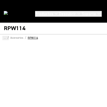
Productos
Descubrir
Soporte
RPW114
...
/
Accesorios
/
RPW114