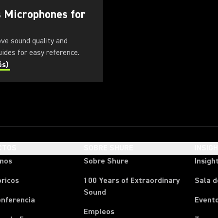
s Microphones for
ove sound quality and
. Download these guides for easy reference.
és)
CTOS
SOBRE SHURE
INSIG
onos
Sobre Shure
Insigh
ricos
100 Years of Extraordinary
Sala d
Sound
onferencia
Event
Empleos