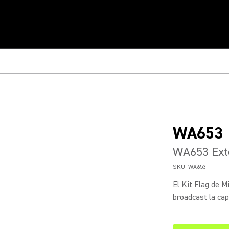
WA653
WA653 Exte
SKU:
WA653
El Kit Flag de 
broadcast la cap