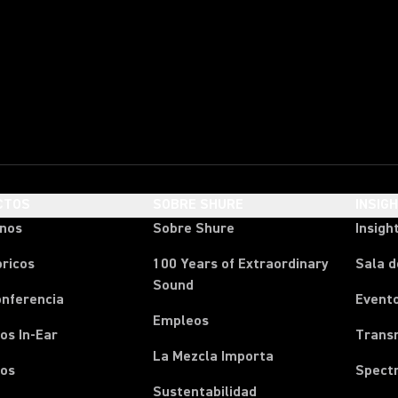
CTOS
SOBRE SHURE
INSIG
onos
Sobre Shure
Insigh
ricos
100 Years of Extraordinary
Sala d
Sound
onferencia
Event
Empleos
os In-Ear
Transm
La Mezcla Importa
nos
Spect
Sustentabilidad