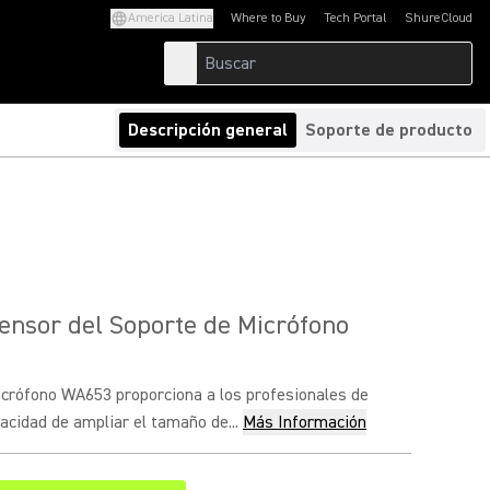
America Latina
Where to Buy
Tech Portal
ShureCloud
(Opens in a new tab)
(Opens in a new t
Descripción general
Soporte de producto
nsor del Soporte de Micrófono
Micrófono WA653 proporciona a los profesionales de
acidad de ampliar el tamaño de...
Más Información