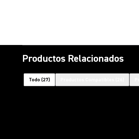
Productos Relacionados
Todo
(
27
)
Productos Compatibles
(
26
)
P