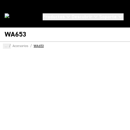
Productos
Descubrir
Soporte
WA653
...
/
Accesorios
/
WA653