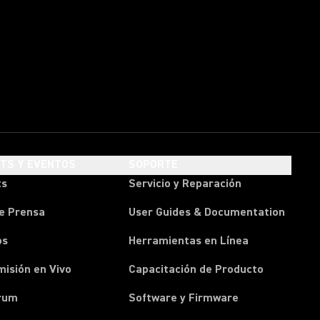
HTS Y EVENTOS
SOPORTE
ts
Servicio y Reparación
e Prensa
User Guides & Documentation
os
Herramientas en Línea
isión en Vivo
Capacitación de Producto
rum
Software y Firmware