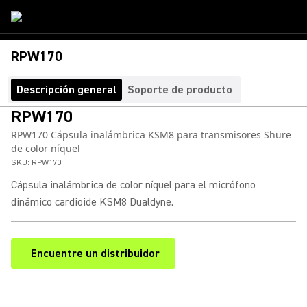
RPW170
Descripción general
Soporte de producto
RPW170
RPW170 Cápsula inalámbrica KSM8 para transmisores Shure
de color níquel
SKU:
RPW170
Cápsula inalámbrica de color níquel para el micrófono
dinámico cardioide KSM8 Dualdyne.
Encuentre un distribuidor
(Opens in a new tab)