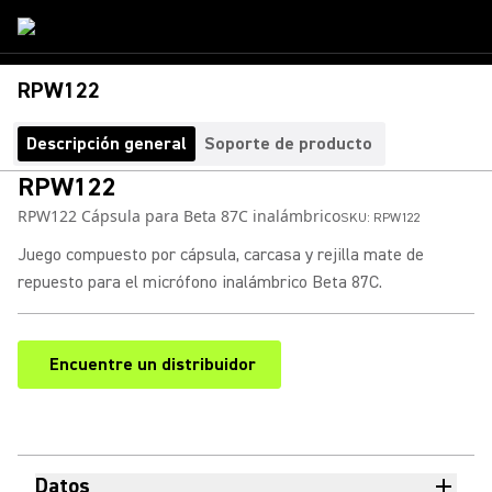
RPW122
Descripción general
Soporte de producto
RPW122
RPW122 Cápsula para Beta 87C inalámbrico
SKU:
RPW122
Juego compuesto por cápsula, carcasa y rejilla mate de
repuesto para el micrófono inalámbrico Beta 87C.
Encuentre un distribuidor
(Opens in a new tab)
Datos