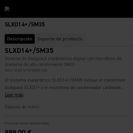
SLXD14+/SM35
Descripción
Soporte de producto
SLXD14+/SM35
Sistema de Bodypack inalámbrico digital con micrófono de
diadema de alto rendimiento SM35
SKU:
SLXD14+E/SM35-G65
El sistema inalámbrico SLXD14+/SM35 incluye el transmisor
bodypack SLXD1+ y el micrófono de condensador cardioide...
Leer más
Cápsula de micro
:
Precio de venta recomendado
989,00 €