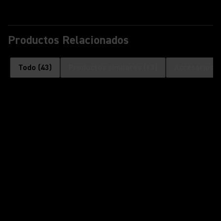
Productos Relacionados
Todo
(
43
)
Productos similares
(
13
)
Accesorios o