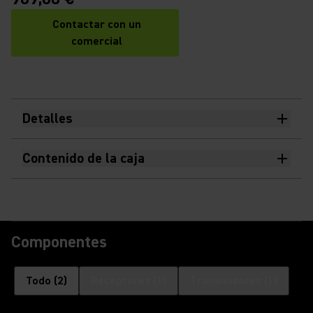
Contactar con un
comercial
Detalles
Contenido de la caja
Componentes
Todo
(
2
)
Receptores
(
1
)
Transmisores
(
1
)