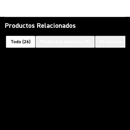
Productos Relacionados
Todo
(
26
)
Productos similares
(
5
)
Productos co