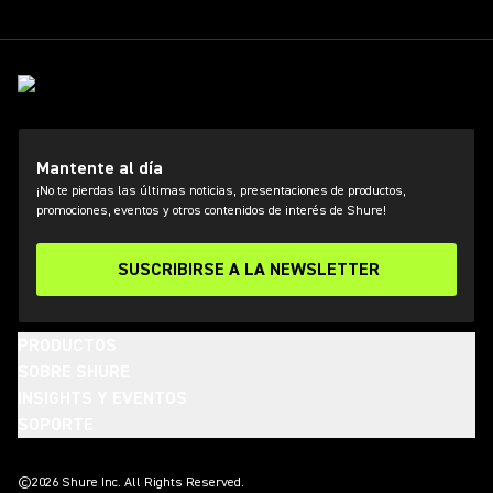
Mantente al día
¡No te pierdas las últimas noticias, presentaciones de productos,
promociones, eventos y otros contenidos de interés de Shure!
SUSCRIBIRSE A LA NEWSLETTER
PRODUCTOS
SOBRE SHURE
INSIGHTS Y EVENTOS
SOPORTE
(Opens in a new tab)
(Opens in a new tab)
(Opens in a new tab)
(Opens in a new tab)
(Opens in a new tab)
(Opens in a new tab)
(Opens in a new tab)
©2026 Shure Inc. All Rights Reserved.