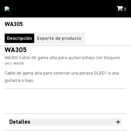
0
WA305
Descripción
Soporte de producto
WA305
WA305 Cable de gama alta para guitarra/bajo con bloqueo
SKU:
WA305
Cable de gama alta para conectar una petaca GLXD1 a una
guitarra o bajo.
Detalles