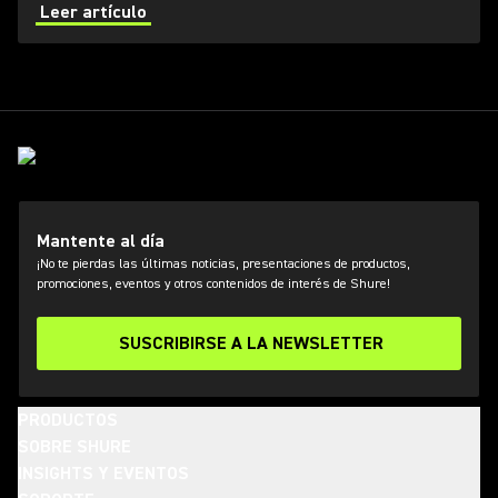
not you go wireless as a musician running your own
Leer artículo
sound.
Mantente al día
¡No te pierdas las últimas noticias, presentaciones de productos,
promociones, eventos y otros contenidos de interés de Shure!
SUSCRIBIRSE A LA NEWSLETTER
PRODUCTOS
SOBRE SHURE
INSIGHTS Y EVENTOS