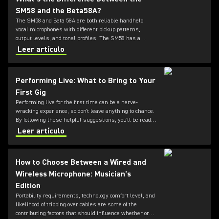
SM58 and the Beta58A?
The SM58 and Beta 58A are both reliable handheld
vocal microphones with different pickup patterns,
output levels, and tonal profiles. The SM58 has a
cardioid pattern and familiar, forgiving SM-series vocal
Leer artículo
sound. The Beta 58A has a tighter supercardioid
pattern, hotter output, extended response, and reduced
handling noise.
Performing Live: What to Bring to Your
First Gig
Performing live for the first time can be a nerve-
wracking experience, so don't leave anything to chance.
By following these helpful suggestions, you'll be ready
to take the stage with confidence – and prepared when
Leer artículo
things happen to go wrong.
How to Choose Between a Wired and
Wireless Microphone: Musician's
Edition
Portability requirements, technology comfort level, and
likelihood of tripping over cables are some of the
contributing factors that should influence whether or