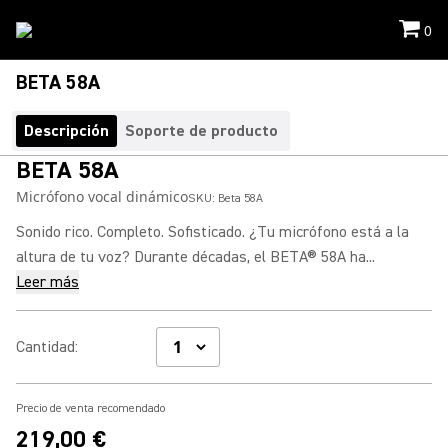
0
BETA 58A
Descripción
Soporte de producto
BETA 58A
Micrófono vocal dinámico
SKU:
Beta 58A
Sonido rico. Completo. Sofisticado. ¿Tu micrófono está a la
altura de tu voz? Durante décadas, el BETA® 58A ha...
Leer más
Cantidad
:
Precio de venta recomendado
219,00 €