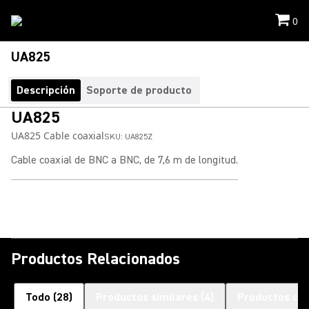
0
UA825
Descripción
Soporte de producto
UA825
UA825 Cable coaxial
SKU:
UA825Z
Cable coaxial de BNC a BNC, de 7,6 m de longitud.
Productos Relacionados
Todo
(
28
)
Productos similares
(
4
)
Productos co